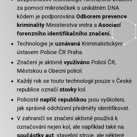
za pomocí mikrotečkek s unikátním DNA
kódem je podporována
Odborem prevence
kriminality
Ministerstva vnitra a
Asociací
forenzního identifikačního značení.
Technologie je
uznávaná
Kriminalistickým
ústavem Policie ČR Praha.
Značení je aktivně
využíváno
Policií ČR,
Městskou a Obecní policií.
Každý rok se touto technologií pouze v České
republice označí
stovky
kol.
Policisté
napříč republikou
jsou vyškoleni,
jak správně odchízení předměty identifikovat.
V zahraničí se značení aktivně používá k
označování nejen kol, ale například také na
součástky aut
, stavební stroje, ale některé