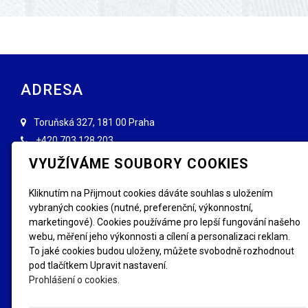
ADRESA
Toruňská 327, 181 00 Praha
+420
703 128 203
info@forenzniznaceni.cz
VYUŽÍVÁME SOUBORY COOKIES
INFORMACE
Kliknutím na Přijmout cookies dáváte souhlas s uložením
vybraných cookies (nutné, preferenční, výkonnostní,
Obchodní podmínky
Reklamace, výměna
marketingové). Cookies používáme pro lepší fungování našeho
GDPR
Kde se letos značí
webu, měření jeho výkonnosti a cílení a personalizaci reklam.
FAQ - Nejčastější dotazy
Fotogalerie
To jaké cookies budou uloženy, můžete svobodně rozhodnout
pod tlačítkem Upravit nastavení.
SLEDUJTE NÁS
Prohlášení o cookies.