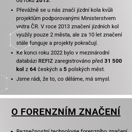
od roku
2013.
Převážně se u nás značí jízdní kola kvůli
projektům podporovanými Ministerstvem
vnitra ČR. V roce 2013 značení jízdních kol
využily pouze 2 města, ale za 10 let značení
stále funguje a projekty pokračují.
Ke konci roku 2022 bylo v mezinárodní
databázi
REFIZ
zaregistrováno před
31 500
kol
z
64
českých a
5
polských měst.
Jsme rádi, že to, co děláme, má smysl.
O FORENZNÍM ZNAČENÍ
Bezpečnostní technologie forenzního značení