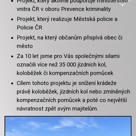
Projekt, který aktivně podporuje ministerstvo
vnitra ČR v oboru Prevence kriminality
Projekt, který realizuje Městská policie a
Policie ČR
Projekt, na který občanům přispívá obec či
město
Za 10 let jsme pro Vás společnými silami
označili více než 35 000 jízdních kol,
koloběžek či kompenzačních pomůcek
Cílem tohoto projektu je snížení krádeže
právě koloběžek, jízdních kol nebo zmíněných
kompenzačních pomůcek a poté co největší
návratnost zpět svým majitelům.