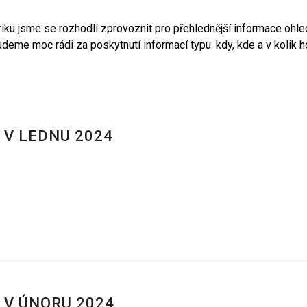
briku jsme se rozhodli zprovoznit pro přehlednější informace ohle
udeme moc rádi za poskytnutí informací typu: kdy, kde a v kolik
 V LEDNU 2024
 V ÚNORU 2024