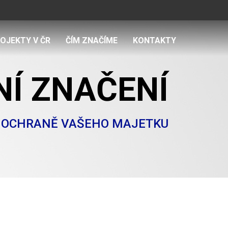
OJEKTY V ČR
ČÍM ZNAČÍME
KONTAKTY
Í ZNAČENÍ
K OCHRANĚ VAŠEHO MAJETKU