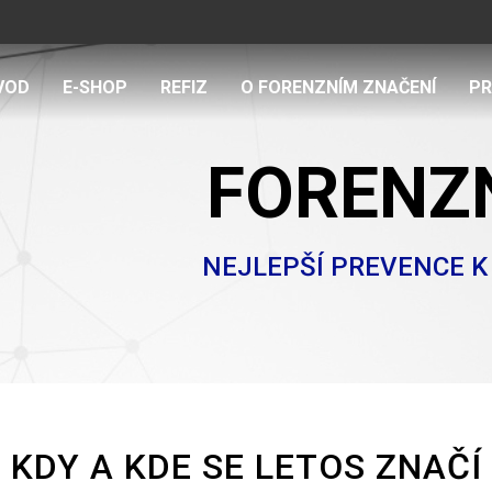
VOD
E-SHOP
REFIZ
O FORENZNÍM ZNAČENÍ
PR
FORENZN
NEJLEPŠÍ PREVENCE 
KDY A KDE SE LETOS ZNAČÍ