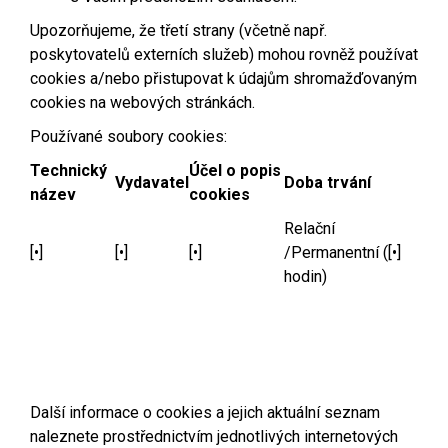
Upozorňujeme, že třetí strany (včetně např.
poskytovatelů externích služeb) mohou rovněž používat
cookies a/nebo přistupovat k údajům shromažďovaným
cookies na webových stránkách.
Používané soubory cookies:
Technický
Účel o popis
Vydavatel
Doba trvání
název
cookies
Relační
[•]
[•]
[•]
/Permanentní ([•]
hodin)
Další informace o cookies a jejich aktuální seznam
naleznete prostřednictvím jednotlivých internetových