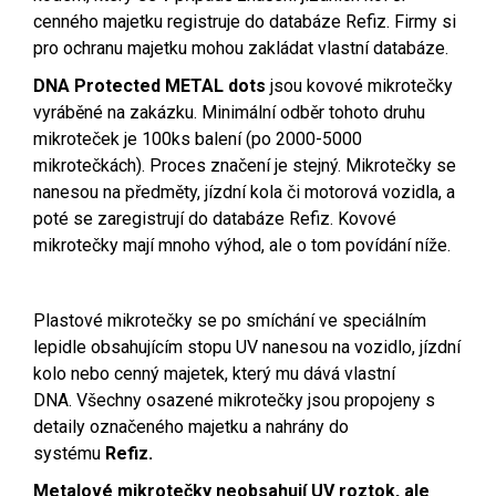
cenného majetku registruje do databáze Refiz. Firmy si
pro ochranu majetku mohou zakládat vlastní databáze.
DNA Protected METAL dots
jsou kovové mikrotečky
vyráběné na zakázku. Minimální odběr tohoto druhu
mikroteček je 100ks balení (po 2000-5000
mikrotečkách). Proce
s značení je stejný. Mikrotečky se
nanesou na předměty, jízdní kola či motorová vozidla, a
poté se zaregistrují do databáze Refiz. Kovové
mikrotečky mají mnoho výhod, ale o tom povídání níže.
Plastové mikrotečky se po smíchání ve speciálním
lepidle obsahujícím stopu UV nanesou na vozidlo, jízdní
kolo nebo cenný majetek, který mu dává vlastní
DNA. Všechny osazené mikrotečky jsou propojeny s
detaily označeného majetku a nahrány do
systému
Refiz.
Metalové mikrotečky neobsahují UV roztok, ale