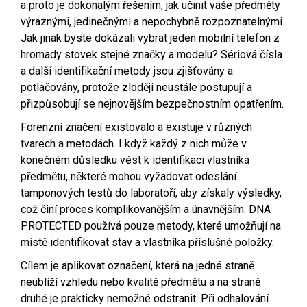
a proto je dokonalým řešením, jak učinit vaše předměty
výraznými, jedinečnými a nepochybně rozpoznatelnými.
Jak jinak byste dokázali vybrat jeden mobilní telefon z
hromady stovek stejné značky a modelu? Sériová čísla
a další identifikační metody jsou zjišťovány a
potlačovány, protože zloději neustále postupují a
přizpůsobují se nejnovějším bezpečnostním opatřením.
Forenzní značení existovalo a existuje v různých
tvarech a metodách. I když každý z nich může v
konečném důsledku vést k identifikaci vlastníka
předmětu, některé mohou vyžadovat odeslání
tamponových testů do laboratoří, aby získaly výsledky,
což činí proces komplikovanějším a únavnějším. DNA
PROTECTED používá pouze metody, které umožňují na
místě identifikovat stav a vlastníka příslušné položky.
Cílem je aplikovat označení, která na jedné straně
neublíží vzhledu nebo kvalitě předmětu a na straně
druhé je prakticky nemožné odstranit. Při odhalování