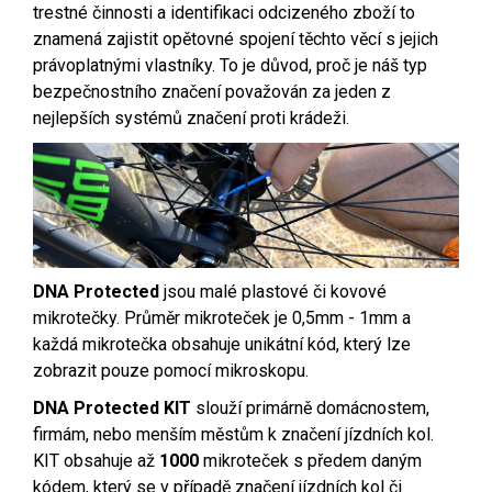
trestné činnosti a identifikaci odcizeného zboží to
znamená zajistit opětovné spojení těchto věcí s jejich
právoplatnými vlastníky. To je důvod, proč je náš typ
bezpečnostního značení považován za jeden z
nejlepších systémů značení proti krádeži.
DNA Protected
jsou malé plastové či kovové
mikrotečky. Průměr mikroteček je 0,5mm - 1mm a
každá mikrotečka obsahuje unikátní kód, který lze
zobrazit pouze pomocí mikroskopu.
DNA Protected KIT
slouží primárně domácnostem,
firmám, nebo menším městům k značení jízdních kol.
KIT obsahuje až
1000
mikroteček s předem daným
kódem, který se v případě značení jízdních kol či