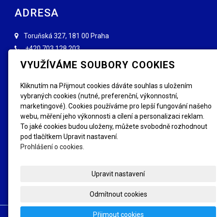
ADRESA
Toruňská 327, 181 00 Praha
+420
703 128 203
info@forenzniznaceni.cz
VYUŽÍVÁME SOUBORY COOKIES
INFORMACE
Kliknutím na Přijmout cookies dáváte souhlas s uložením
vybraných cookies (nutné, preferenční, výkonnostní,
Obchodní podmínky
Reklamace, výměna
marketingové). Cookies používáme pro lepší fungování našeho
GDPR
Kde se letos značí
webu, měření jeho výkonnosti a cílení a personalizaci reklam.
FAQ - Nejčastější dotazy
Fotogalerie
To jaké cookies budou uloženy, můžete svobodně rozhodnout
pod tlačítkem Upravit nastavení.
SLEDUJTE NÁS
Prohlášení o cookies.
Upravit nastavení
Odmítnout cookies
Přijmout cookies