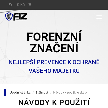
0 Kč
Men
FORENZNÍ
ZNAČENÍ
NEJLEPŠÍ PREVENCE K OCHRANĚ
VAŠEHO MAJETKU
Úvodní stránka
Stáhnout
Návody k použití elektro
NÁVODY K POUŽITÍ