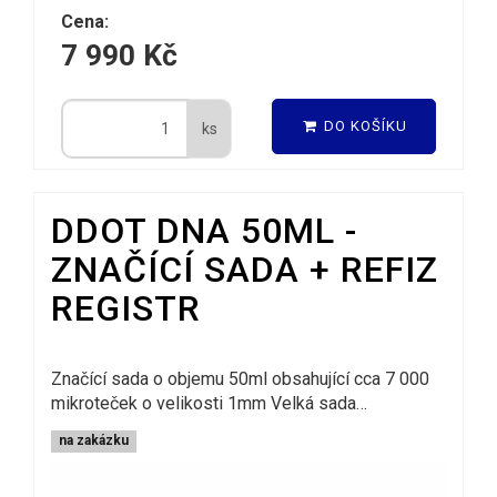
Cena:
7 990 Kč
DO KOŠÍKU
ks
DDOT DNA 50ML -
ZNAČÍCÍ SADA + REFIZ
REGISTR
Značící sada o objemu 50ml obsahující cca 7 000
mikroteček o velikosti 1mm Velká sada…
na zakázku