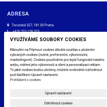
ADRESA
Toruňská 327, 181 00 Praha
+420
703 128 203
info@forenzniznaceni.cz
VYUŽÍVÁME SOUBORY COOKIES
INFORMACE
Kliknutím na Přijmout cookies dáváte souhlas s uložením
vybraných cookies (nutné, preferenční, výkonnostní,
Obchodní podmínky
Reklamace, výměna
marketingové). Cookies používáme pro lepší fungování našeho
GDPR
Kde se letos značí
webu, měření jeho výkonnosti a cílení a personalizaci reklam.
FAQ - Nejčastější dotazy
Fotogalerie
To jaké cookies budou uloženy, můžete svobodně rozhodnout
pod tlačítkem Upravit nastavení.
SLEDUJTE NÁS
Prohlášení o cookies.
Upravit nastavení
Odmítnout cookies