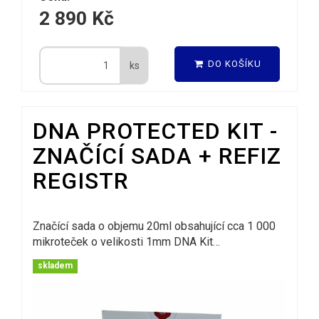
2 890 Kč
DO KOŠÍKU
ks
DNA PROTECTED KIT -
ZNAČÍCÍ SADA + REFIZ
REGISTR
Značící sada o objemu 20ml obsahující cca 1 000
mikroteček o velikosti 1mm DNA Kit…
skladem