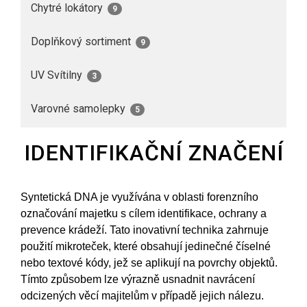
Chytré lokátory
9
Doplňkový sortiment
9
UV Svítilny
3
Varovné samolepky
5
IDENTIFIKAČNÍ ZNAČENÍ
Syntetická DNA je využívána v oblasti forenzního
označování majetku s cílem identifikace, ochrany a
prevence krádeží. Tato inovativní technika zahrnuje
použití mikroteček, které obsahují jedinečné číselné
nebo textové kódy, jež se aplikují na povrchy objektů.
Tímto způsobem lze výrazně usnadnit navrácení
odcizených věcí majitelům v případě jejich nálezu.