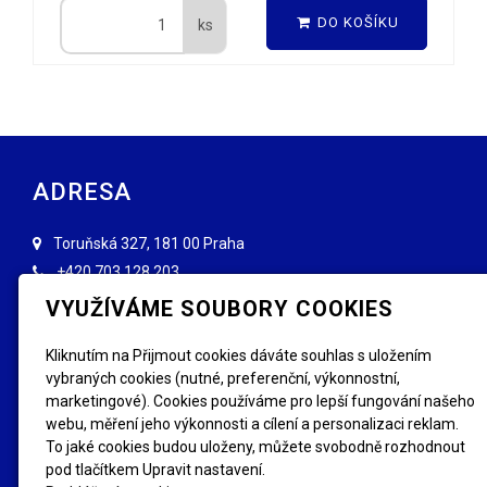
DO KOŠÍKU
ks
ADRESA
Toruňská 327, 181 00 Praha
+420
703 128 203
info@forenzniznaceni.cz
VYUŽÍVÁME SOUBORY COOKIES
INFORMACE
Kliknutím na Přijmout cookies dáváte souhlas s uložením
vybraných cookies (nutné, preferenční, výkonnostní,
Obchodní podmínky
Reklamace, výměna
marketingové). Cookies používáme pro lepší fungování našeho
GDPR
Kde se letos značí
webu, měření jeho výkonnosti a cílení a personalizaci reklam.
FAQ - Nejčastější dotazy
Fotogalerie
To jaké cookies budou uloženy, můžete svobodně rozhodnout
pod tlačítkem Upravit nastavení.
SLEDUJTE NÁS