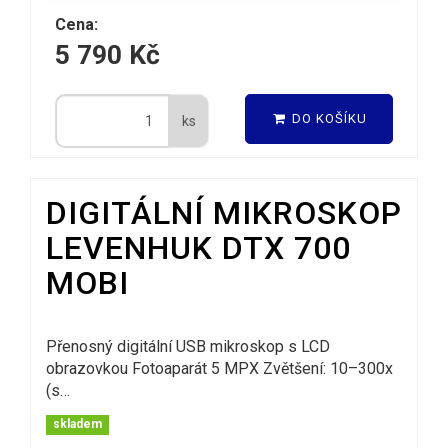
Cena:
5 790 Kč
DO KOŠÍKU
ks
DIGITÁLNÍ MIKROSKOP
LEVENHUK DTX 700
MOBI
Přenosný digitální USB mikroskop s LCD
obrazovkou Fotoaparát 5 MPX Zvětšení: 10–300x
(s…
skladem