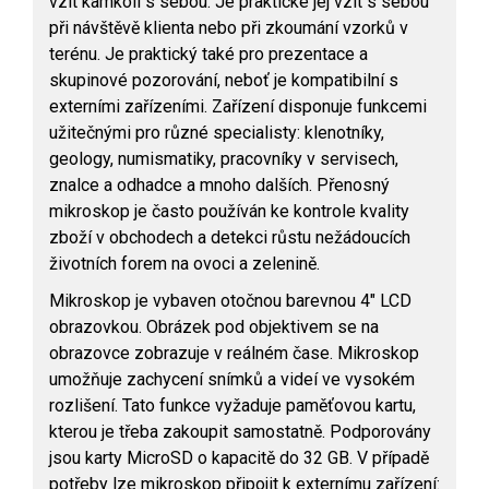
vzít kamkoli s sebou. Je praktické jej vzít s sebou
při návštěvě klienta nebo při zkoumání vzorků v
terénu. Je praktický také pro prezentace a
skupinové pozorování, neboť je kompatibilní s
externími zařízeními. Zařízení disponuje funkcemi
užitečnými pro různé specialisty: klenotníky,
geology, numismatiky, pracovníky v servisech,
znalce a odhadce a mnoho dalších. Přenosný
mikroskop je často používán ke kontrole kvality
zboží v obchodech a detekci růstu nežádoucích
životních forem na ovoci a zelenině.
Mikroskop je vybaven otočnou barevnou 4″ LCD
obrazovkou. Obrázek pod objektivem se na
obrazovce zobrazuje v reálném čase. Mikroskop
umožňuje zachycení snímků a videí ve vysokém
rozlišení. Tato funkce vyžaduje paměťovou kartu,
kterou je třeba zakoupit samostatně. Podporovány
jsou karty MicroSD o kapacitě do 32 GB. V případě
potřeby lze mikroskop připojit k externímu zařízení: