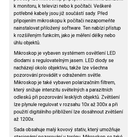
k monitoru, k televizi nebo k počítači. Veškeré
potřebné kabely jsou již součástí sady. Před
připojením mikroskopu k počítači nezapomeňte
nainstalovat přiložený software. Ten nabízí přístup
k rozšířeným funkcím, jako je měření délky nebo
úhlu objektů.
Mikroskop je vybaven systémem osvětlení LED
diodami s regulovatelným jasem. LED diody se
nacházejí okolo objektivu, takže lze všechna
pozorování provádět v odraženém světle.
Mikroskop je také vybaven polarizačním filtrem,
který snižuje intenzitu světelných a parazitních
odlesků při pozorování lesklých objektů. Zvětšení
lze plynule regulovat v rozsahu 10x až 300x a při
použití digitálního přiblížení lze dosáhnout zvětšení
až 1200x.
Sada obsahuje malý kovový stativ, který umožňuje
stacionární pozorování v terénu. Mikroskop se také