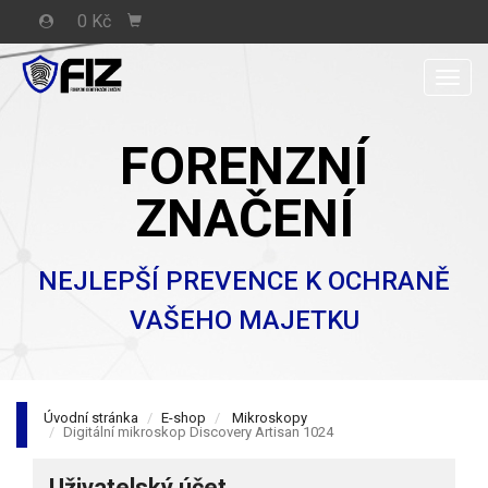
0 Kč
Men
FORENZNÍ
ZNAČENÍ
NEJLEPŠÍ PREVENCE K OCHRANĚ
VAŠEHO MAJETKU
Úvodní stránka
E-shop
Mikroskopy
Digitální mikroskop Discovery Artisan 1024
Uživatelský účet