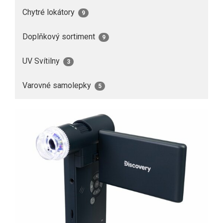
Chytré lokátory
9
Doplňkový sortiment
9
UV Svítilny
3
Varovné samolepky
5