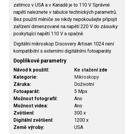
zatímco v USA a v Kanadě je to 110 V. Správné
napětí naleznete v tabulce technických parametrů.
Bez použití měniče se nikdy nepokoušejte připojit
zařízení dimenzované na napětí 220 V do zásuvky
poskytující napětí 110 V a opačně.
Digitální mikroskop Discovery Artisan 1024 není
kompatibilní s externími digitálními fotoaparáty.
Doplňkové parametry
Návod k použití:
Ke stažení
zde
Kategorie
:
Mikroskopy
Záruka
:
Doživotní
Fotoaparát
:
5 Mpx
Možnost fotografií
:
Ano
Možnost videa
:
Ano
Zvětšení
:
300 x
Digitální zvětšení
:
1200 x
Země výroby
:
USA