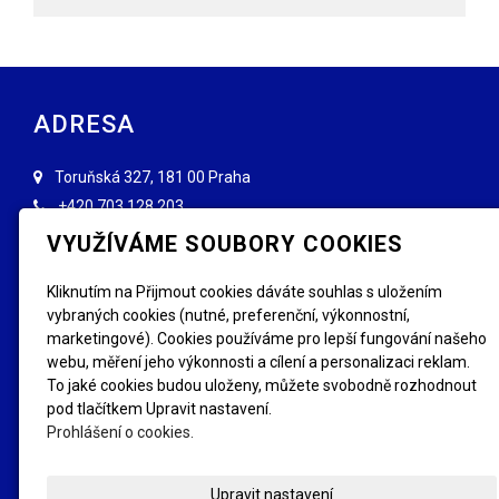
ADRESA
Toruňská 327, 181 00 Praha
+420
703 128 203
info@forenzniznaceni.cz
VYUŽÍVÁME SOUBORY COOKIES
INFORMACE
Kliknutím na Přijmout cookies dáváte souhlas s uložením
vybraných cookies (nutné, preferenční, výkonnostní,
Obchodní podmínky
Reklamace, výměna
marketingové). Cookies používáme pro lepší fungování našeho
GDPR
Kde se letos značí
webu, měření jeho výkonnosti a cílení a personalizaci reklam.
FAQ - Nejčastější dotazy
Fotogalerie
To jaké cookies budou uloženy, můžete svobodně rozhodnout
pod tlačítkem Upravit nastavení.
SLEDUJTE NÁS
Prohlášení o cookies.
Upravit nastavení