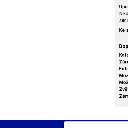
Upo
Nikd
sítn
Ke 
Dop
Kat
Zár
Fot
Mož
Mož
Zvě
Zem