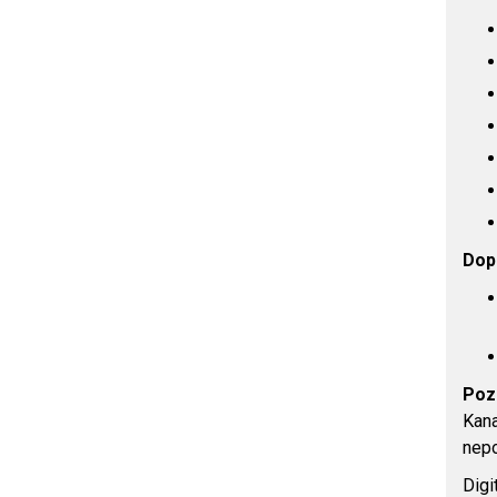
Dop
Poz
Kana
nepo
Digi