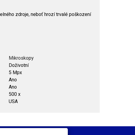
elného zdroje, neboť hrozí trvalé poškození
Mikroskopy
Doživotní
5 Mpx
Ano
Ano
500 x
USA