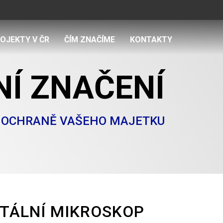
OJEKTY V ČR
ČÍM ZNAČÍME
KONTAKTY
Í ZNAČENÍ
K OCHRANĚ VAŠEHO MAJETKU
ITÁLNÍ MIKROSKOP