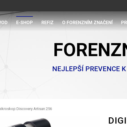
VOD
E-SHOP
REFIZ
O FORENZNÍM ZNAČENÍ
PR
FORENZN
NEJLEPŠÍ PREVENCE 
 mikroskop Discovery Artisan 256
DIG