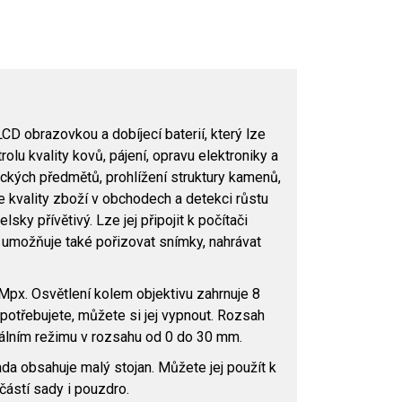
CD obrazovkou a dobíjecí baterií, který lze
olu kvality kovů, pájení, opravu elektroniky a
eckých předmětů, prohlížení struktury kamenů,
e kvality zboží v obchodech a detekci růstu
ky přívětivý. Lze jej připojit k počítači
umožňuje také pořizovat snímky, nahrávat
Mpx. Osvětlení kolem objektivu zahrnuje 8
potřebujete, můžete si jej vypnout. Rozsah
uálním režimu v rozsahu od 0 do 30 mm.
da obsahuje malý stojan. Můžete jej použít k
ástí sady i pouzdro.