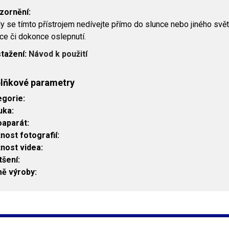
zornění:
y se tímto přístrojem nedívejte přímo do slunce nebo jiného svět
ice či dokonce oslepnutí.
stažení:
Návod k použití
lňkové parametry
egorie
:
uka
:
oaparát
:
nost fotografií
:
nost videa
:
tšení
:
ě výroby
: