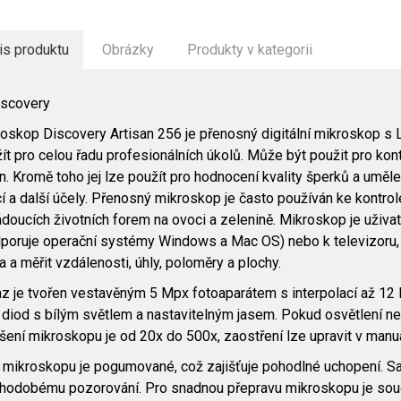
is produktu
Obrázky
Produkty v kategorii
oskop Discovery Artisan 256 je přenosný digitální mikroskop s L
ít pro celou řadu profesionálních úkolů. Může být použit pro kontr
n. Kromě toho jej lze použít pro hodnocení kvality šperků a uměl
í a další účely. Přenosný mikroskop je často používán ke kontrol
doucích životních forem na ovoci a zelenině. Mikroskop je uživatels
poruje operační systémy Windows a Mac OS) nebo k televizoru, 
a a měřit vzdálenosti, úhly, poloměry a plochy.
z je tvořen vestavěným 5 Mpx fotoaparátem s interpolací až 12 
diod s bílým světlem a nastavitelným jasem. Pokud osvětlení ne
šení mikroskopu je od 20x do 500x, zaostření lze upravit v man
 mikroskopu je pogumované, což zajišťuje pohodlné uchopení. Sa
hodobému pozorování. Pro snadnou přepravu mikroskopu je souč