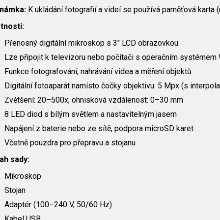
námka:
K ukládání fotografií a videí se používá paměťová karta 
tnosti:
Přenosný digitální mikroskop s 3″ LCD obrazovkou
Lze připojit k televizoru nebo počítači s operačním systém
Funkce fotografování, nahrávání videa a měření objektů
Digitální fotoaparát namísto čočky objektivu: 5 Mpx (s interpol
Zvětšení: 20–500x; ohnisková vzdálenost: 0–30 mm
8 LED diod s bílým světlem a nastavitelným jasem
Napájení z baterie nebo ze sítě, podpora microSD karet
Včetně pouzdra pro přepravu a stojanu
ah sady:
Mikroskop
Stojan
Adaptér (100–240 V, 50/60 Hz)
Kabel USB