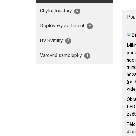
Chytré lokátory
9
Pop
Doplňkový sortiment
9
UV Svítilny
3
Mikr
použ
Varovné samolepky
5
hodi
minc
nežá
(pod
vide
Obra
LED 
zvět
Tělo
dlou