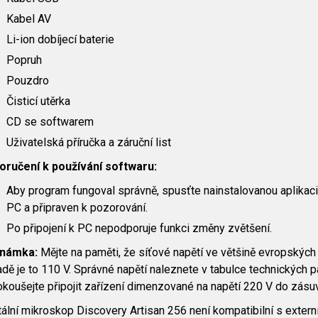
Kabel AV
Li-ion dobíjecí baterie
Popruh
Pouzdro
Čisticí utěrka
CD se softwarem
Uživatelská příručka a záruční list
oručení k používání softwaru:
Aby program fungoval správně, spusťte nainstalovanou aplikaci 
PC a připraven k pozorování.
Po připojení k PC nepodporuje funkci změny zvětšení.
námka:
Mějte na paměti, že síťové napětí ve většině evropskýc
dě je to 110 V. Správné napětí naleznete v tabulce technických 
koušejte připojit zařízení dimenzované na napětí 220 V do zásuv
tální mikroskop Discovery Artisan 256 není kompatibilní s externí