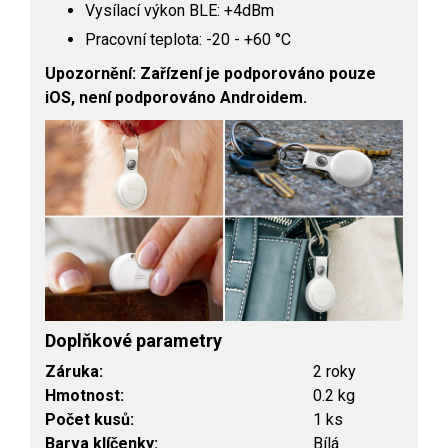
Vysílací výkon BLE: +4dBm
Pracovní teplota: -20 - +60 °C
Upozornění: Zařízení je podporováno pouze
iOS, není podporováno Androidem.
Doplňkové parametry
Záruka
:
2 roky
Hmotnost
:
0.2 kg
Počet kusů
:
1 ks
Barva klíčenky
:
Bílá