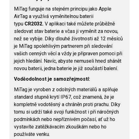
MiTag funguje na stejném principu jako Apple
AirTag a využívá vyměnitelnou baterii
typu
CR2032.
V aplikaci také můžete průběžně
sledovat stav baterie a včas ji vyměnit za novou,
než se vybije. Díky dlouhé životnosti až 12 měsíců
je MiTag spolehlivým partnerem při sledování
vašich cenných věcí a vždy je připraven pomoci při
jejich hledání. Navíc, abyste nemuseli hned shánět
novou baterii, jedna baterie je již součástí balení.
Voděodolnost je samozřejmostí:
MiTag je vyroben z odolných materiálů a splňuje
standard stupně krytí IP67, což znamená, že je
kompletně vodotěsný a chráněn proti prachu. Díky
tomu si udrží také svoji funkčnost i při náročných
podmínkách nebo nepříznivém počasí, ať už ho
vystavíte zatěžkávacím zkouškám nebo ho
používáte venku.