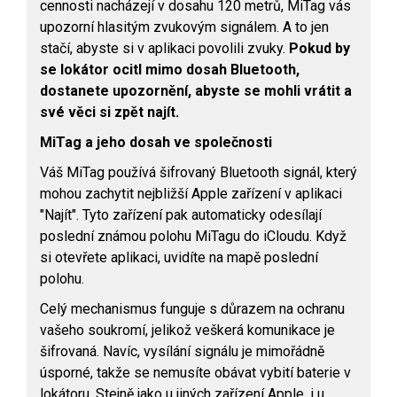
cennosti nacházejí v dosahu 120 metrů, MiTag vás
upozorní hlasitým zvukovým signálem. A to jen
stačí, abyste si v aplikaci povolili zvuky.
Pokud by
se lokátor ocitl mimo dosah Bluetooth,
dostanete upozornění, abyste se mohli vrátit a
své věci si zpět najít.
MiTag a jeho dosah ve společnosti
Váš MiTag používá šifrovaný Bluetooth signál, který
mohou zachytit nejbližší Apple zařízení v aplikaci
"Najít". Tyto zařízení pak automaticky odesílají
poslední známou polohu MiTagu do iCloudu. Když
si otevřete aplikaci, uvidíte na mapě poslední
polohu.
Celý mechanismus funguje s důrazem na ochranu
vašeho soukromí, jelikož veškerá komunikace je
šifrovaná. Navíc, vysílání signálu je mimořádně
úsporné, takže se nemusíte obávat vybití baterie v
lokátoru. Stejně jako u jiných zařízení Apple, i u