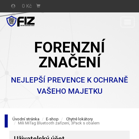
0 Kč
Men
FORENZNÍ
ZNAČENÍ
NEJLEPŠÍ PREVENCE K OCHRANĚ
VAŠEHO MAJETKU
Úvodní stránka
E-shop
Chytré lokátory
Mili MiTag Bluetooth zařízení, 3Pack s obalem
Uživatelský účet