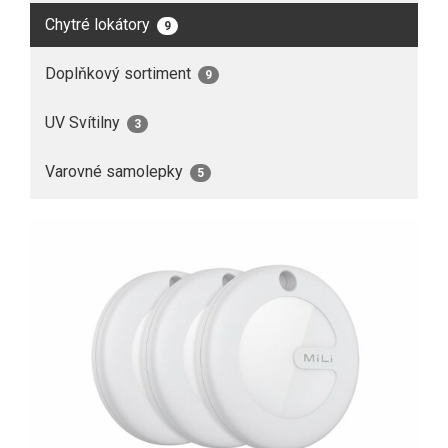
Chytré lokátory
9
Doplňkový sortiment
9
UV Svítilny
3
Varovné samolepky
5